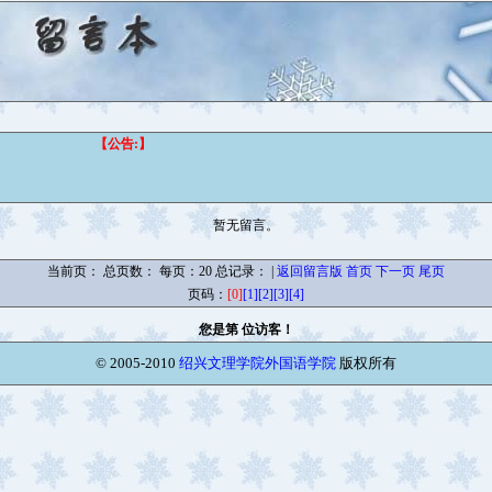
【公告:】
暂无留言。
当前页：
总页数： 每页：20 总记录： |
返回留言版
首页
下一页
尾页
页码：
[0]
[1]
[2]
[3]
[4]
您是第
位访客！
© 2005-2010
绍兴文理学院外国语学院
版权所有