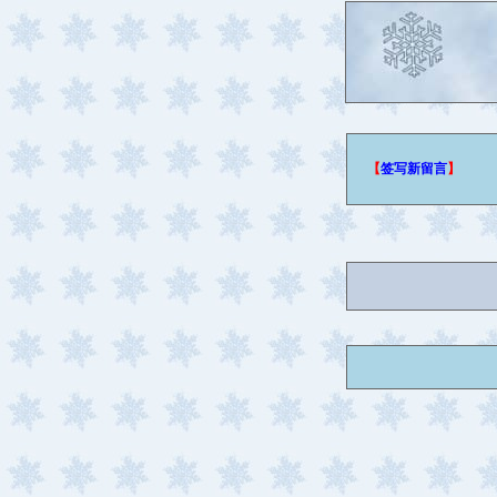
【
签写新留言
】